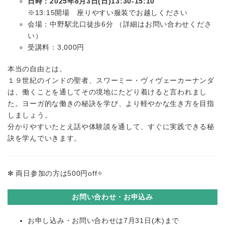
日時：2025年8月3日(日)13:30-15:10
※13:15開場 座りやすい服装でお越しください
会場：中野駅北口徒歩6分 （詳細はお問い合わせくださ
い）
受講料：3,000円
本当の自由とは。
１９世紀のインドの聖者、スワーミー・ヴィヴェーカーナンダ
は、
働くことを通してその境地にたどり着けると言われまし
た。
ヨーガ的な働きの秘訣を学び、より軽やかな生き方を目指
しましょ
う。
分かりやすいたとえ話や体験談を通して、
すぐに実践できる秘
訣を学んでいきます。
✻
両日参加の方は
500
円
off
✧
お問い合わせ・お申込み
お申し込み・お問い合わせは7月31日(木)まで