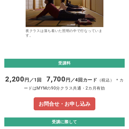
夜クラスは落ち着いた照明の中で行なっていま
す。
受講料
2,200
7,700
円／1回
円／4回カード
（税込） ＊カ
ードはMYMの90分クラス共通・2カ月有効
お問合せ・お申し込み
受講に際して