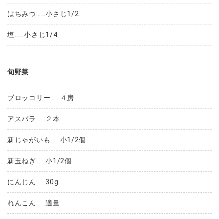
はちみつ……小さじ1/2
塩……小さじ1/4
旬野菜
ブロッコリー……４房
アスパラ……２本
新じゃがいも……小1/2個
新玉ねぎ……小1/2個
にんじん……30g
れんこん……適量